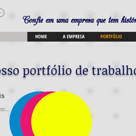
Confie em uma empresa que tem histór
HOME
A EMPRESA
PORTFÓLIO
sso portfólio de trabalho
is
tc...